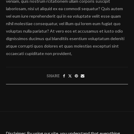
veniam, quis nostrum rcitationem ullam corporis suscipit
laboriosam, nisi ut aliquid ex ea commodi sequatur? Quis autem
vel eum iure reprehenderit qui in ea voluptate velit esse quam
nihil molestiae consequatur, vel illum qui lorem eum fugiat quo
voluptas nulla pariatur? At vero eos et accusamus et iusto odio
dignissimos ducimus qui blanditiis esentium voluptatum deleniti
atque corrupti quos dolores et quas molestias excepturi sint
occaecati cupiditate non provident,
SHARE
Disclaimer: By using our site, you understand that everything