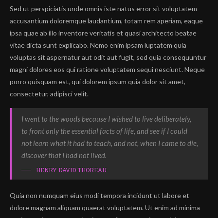
Sed ut perspiciatis unde omnis iste natus error sit voluptatem
accusantium doloremque laudantium, totam rem aperiam, eaque
ipsa quae ab illo inventore veritatis et quasi architecto beatae
vitae dicta sunt explicabo. Nemo enim ipsam luptatem quia
voluptas sit aspernatur aut odit aut fugit, sed quia consequuntur
magni dolores eos qui ratione voluptatem sequi nesciunt. Neque
porro quisquam est, qui dolorem ipsum quia dolor sit amet,
consectetur, adipisci velit.
I went to the woods because I wished to live deliberately,
to front only the essential facts of life, and see if I could
not learn what it had to teach, and not, when I came to die,
discover that I had not lived.
HENRY DAVID THOREAU
Quia non numquam eius modi tempora incidunt ut labore et
dolore magnam aliquam quaerat voluptatem. Ut enim ad minima