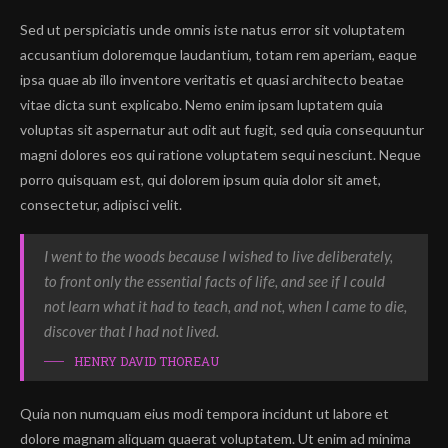
Sed ut perspiciatis unde omnis iste natus error sit voluptatem
accusantium doloremque laudantium, totam rem aperiam, eaque
ipsa quae ab illo inventore veritatis et quasi architecto beatae
vitae dicta sunt explicabo. Nemo enim ipsam luptatem quia
voluptas sit aspernatur aut odit aut fugit, sed quia consequuntur
magni dolores eos qui ratione voluptatem sequi nesciunt. Neque
porro quisquam est, qui dolorem ipsum quia dolor sit amet,
consectetur, adipisci velit.
I went to the woods because I wished to live deliberately,
to front only the essential facts of life, and see if I could
not learn what it had to teach, and not, when I came to die,
discover that I had not lived.
HENRY DAVID THOREAU
Quia non numquam eius modi tempora incidunt ut labore et
dolore magnam aliquam quaerat voluptatem. Ut enim ad minima