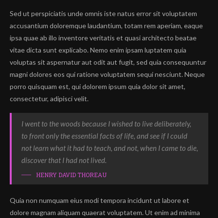
Sed ut perspiciatis unde omnis iste natus error sit voluptatem
accusantium doloremque laudantium, totam rem aperiam, eaque
ipsa quae ab illo inventore veritatis et quasi architecto beatae
vitae dicta sunt explicabo. Nemo enim ipsam luptatem quia
voluptas sit aspernatur aut odit aut fugit, sed quia consequuntur
magni dolores eos qui ratione voluptatem sequi nesciunt. Neque
porro quisquam est, qui dolorem ipsum quia dolor sit amet,
consectetur, adipisci velit.
I went to the woods because I wished to live deliberately,
to front only the essential facts of life, and see if I could
not learn what it had to teach, and not, when I came to die,
discover that I had not lived.
HENRY DAVID THOREAU
Quia non numquam eius modi tempora incidunt ut labore et
dolore magnam aliquam quaerat voluptatem. Ut enim ad minima