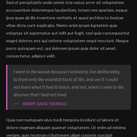
Sed ut perspiciatis unde omnis iste natus error sit voluptatem
accusantium doloremque laudantium, totam rem aperiam, eaque
ipsa quae ab illo inventore veritatis et quasi architecto beatae
vitae dicta sunt explicabo. Nemo enim ipsam luptatem quia
voluptas sit aspernatur aut odit aut fugit, sed quia consequuntur
magni dolores eos qui ratione voluptatem sequi nesciunt. Neque
porro quisquam est, qui dolorem ipsum quia dolor sit amet,
consectetur, adipisci velit.
I went to the woods because I wished to live deliberately,
to front only the essential facts of life, and see if I could
not learn what it had to teach, and not, when I came to die,
discover that I had not lived.
HENRY DAVID THOREAU
Quia non numquam eius modi tempora incidunt ut labore et
dolore magnam aliquam quaerat voluptatem. Ut enim ad minima
veniam, quis nostrum rcitationem ullam corporis suscipit